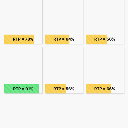
RTP = 78%
RTP = 64%
RTP = 56%
RTP = 91%
RTP = 56%
RTP = 66%