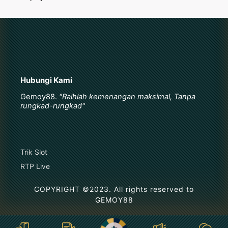
Hubungi Kami
Gemoy88.
"Raihlah kemenangan maksimal, Tanpa
rungkad-rungkad"
Trik Slot
RTP Live
COPYRIGHT ©2023. All rights reserved to
GEMOY88