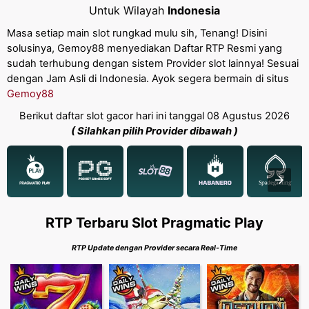
Untuk Wilayah
Indonesia
Masa setiap main slot rungkad mulu sih, Tenang! Disini
solusinya, Gemoy88 menyediakan Daftar RTP Resmi yang
sudah terhubung dengan sistem Provider slot lainnya! Sesuai
dengan Jam Asli di Indonesia. Ayok segera bermain di situs
Gemoy88
Berikut daftar slot gacor hari ini tanggal 08 Agustus 2026
( Silahkan pilih Provider dibawah )
RTP Terbaru Slot Pragmatic Play
RTP Update dengan Provider secara
Real-Time